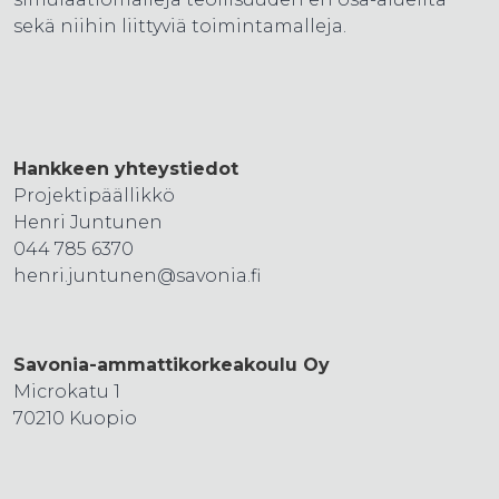
sekä niihin liittyviä toimintamalleja.
Hankkeen yhteystiedot
Projektipäällikkö
Henri Juntunen
044 785 6370
henri.juntunen@savonia.fi
Savonia-ammattikorkeakoulu Oy
Microkatu 1
70210 Kuopio